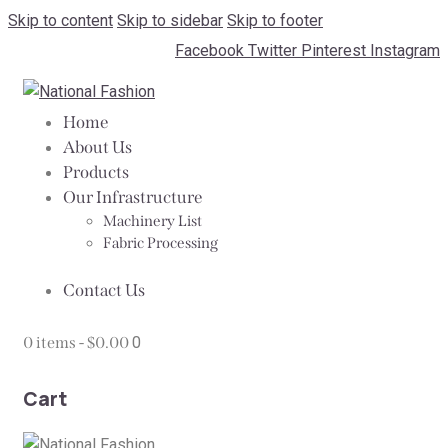
Skip to content
Skip to sidebar
Skip to footer
Facebook
Twitter
Pinterest
Instagram
Home
About Us
Products
Our Infrastructure
Machinery List
Fabric Processing
Contact Us
0 items
-
$0.00
0
Cart