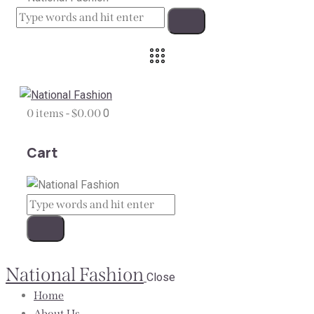
0 items
-
$0.00
0
Cart
National Fashion
Close
Home
About Us