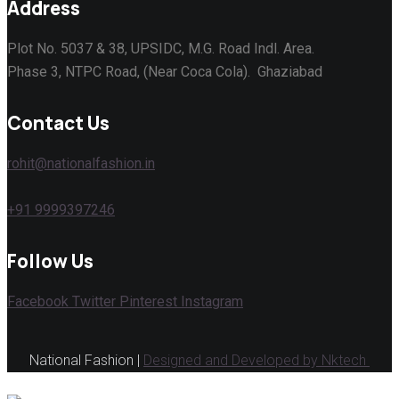
Address
Plot No. 5037 & 38, UPSIDC, M.G. Road Indl. Area.
Phase 3, NTPC Road, (Near Coca Cola). Ghaziabad
Contact Us
rohit@nationalfashion.in
+91 9999397246
Follow Us
Facebook
Twitter
Pinterest
Instagram
National Fashion |
Designed and Developed by Nktech